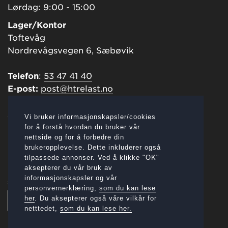
Lørdag: 9:00 - 15:00
Lager/Kontor
Toftevåg
Nordrevågsvegen 6, Sæbøvik
Telefon
:
53 47 41 40
E-post:
post@htrelast.no
Åpningstider:
Vi bruker informasjonskapsler/cookies
Mandag - Fredag: 7:00 - 16:00
for å forstå hvordan du bruker vår
nettside og for å forbedre din
Lørdager: 8:00 - 14:00
brukeropplevelse. Dette inkluderer også
tilpassede annonser. Ved å klikke "OK"
aksepterer du vår bruk av
informasjonskapsler og vår
SOSIALE MEDIER:
personvernerklæring,
som du kan lese
her
. Du aksepterer også våre vilkår for
netttedet,
som du kan lese her.