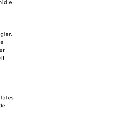
midle
gler.
e,
er
ll
llates
de