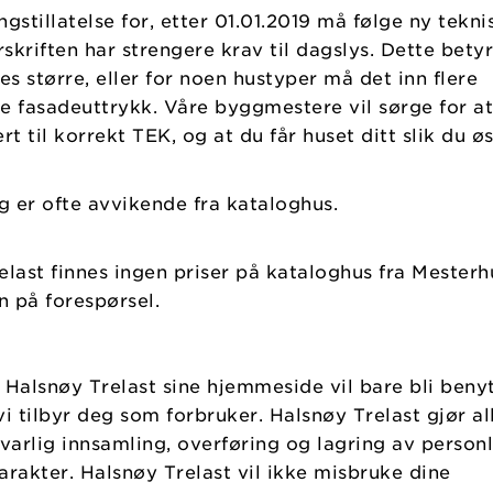
ngstillatelse for, etter 01.01.2019 må følge ny tekni
rskriften har strengere krav til dagslys. Dette betyr
s større, eller for noen hustyper må det inn flere
ke fasadeuttrykk. Våre byggmestere vil sørge for at
rt til korrekt TEK, og at du får huset ditt slik du ø
g er ofte avvikende fra kataloghus.
last finnes ingen priser på kataloghus fra Mesterh
n på forespørsel.
Halsnøy Trelast sine hjemmeside vil bare bli beny
vi tilbyr deg som forbruker. Halsnøy Trelast gjør al
svarlig innsamling, overføring og lagring av person
rakter. Halsnøy Trelast vil ikke misbruke dine