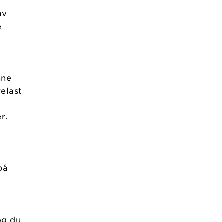
av
e
nne
elast
r.
på
og du