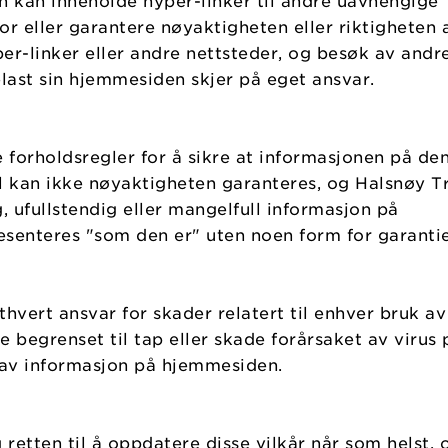
n kan inneholde hyper-linker til andre uavhengige
or eller garantere nøyaktigheten eller riktigheten 
yper-linker eller andre nettsteder, og besøk av andr
elast sin hjemmesiden skjer på eget ansvar.
e forholdsregler for å sikre at informasjonen på de
l kan ikke nøyaktigheten garanteres, og Halsnøy Tr
g, ufullstendig eller mangelfull informasjon på
senteres "som den er" uten noen form for garantie
thvert ansvar for skader relatert til enhver bruk av
 begrenset til tap eller skade forårsaket av virus 
e av informasjon på hjemmesiden.
retten til å oppdatere disse vilkår når som helst, 