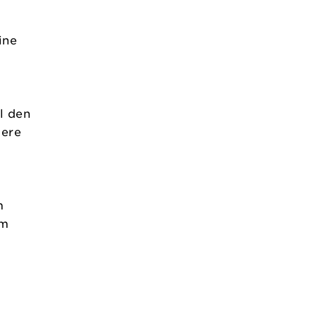
ine
l den
gere
m
om