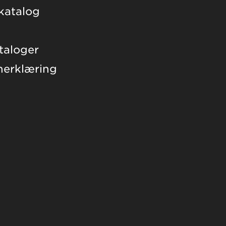
skatalog
taloger
nerklæring