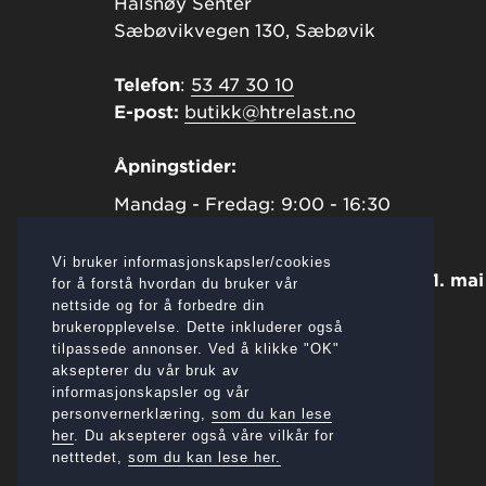
Halsnøy Senter
Sæbøvikvegen 130, Sæbøvik
Telefon
:
53 47 30 10
E-post:
butikk@htrelast.no
Åpningstider:
Mandag - Fredag: 9:00 - 16:30
Lørdag: 9:00 - 14:00
Vi bruker informasjonskapsler/cookies
Utvidet åpningstider på lørdager 01. mai
for å forstå hvordan du bruker vår
nettside og for å forbedre din
til 31. august:
brukeropplevelse. Dette inkluderer også
Lørdag: 9:00 - 15:00
tilpassede annonser. Ved å klikke "OK"
aksepterer du vår bruk av
Lager/Kontor
informasjonskapsler og vår
Toftevåg
personvernerklæring,
som du kan lese
her
. Du aksepterer også våre vilkår for
Nordrevågsvegen 6, Sæbøvik
netttedet,
som du kan lese her.