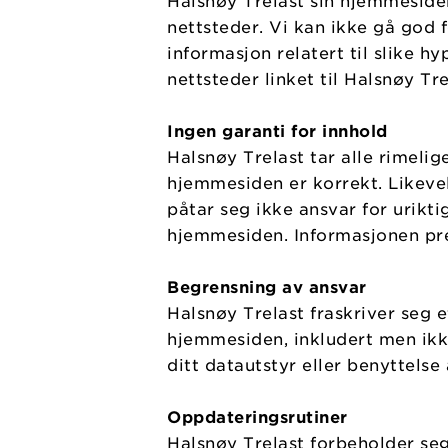
Halsnøy Trelast sin hjemmeside
nettsteder. Vi kan ikke gå god f
informasjon relatert til slike h
nettsteder linket til Halsnøy Tr
Ingen garanti for innhold
Halsnøy Trelast tar alle rimelig
hjemmesiden er korrekt. Likeve
påtar seg ikke ansvar for urikti
hjemmesiden. Informasjonen pre
Begrensning av ansvar
Halsnøy Trelast fraskriver seg e
hjemmesiden, inkludert men ikke
ditt datautstyr eller benyttels
Oppdateringsrutiner
Halsnøy Trelast forbeholder seg 