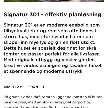
Signatur 301 - effektiv planløsning
Signatur 301 er en moderne enebolig som
tilbyr kvaliteter og rom som ofte finnes i
større hus, med store vindusflater som
slipper inn mye lys og gir en flott utsikt.
Dette huset er spesielt designet for skrå
tomter og passer perfekt for alle livsfaser.
Med originale utbygg og vinkler gir den
kreative vindusløsningen og fasaden huset
et spennende og moderne uttrykk.
BRA
161,0 M²
P-ROM
4
På grunn av den skrå tomten ligger adkomsten til huset
på øvre plan, med en stor overbygget carport og
sportsbod som skaper et flott inngangsparti og