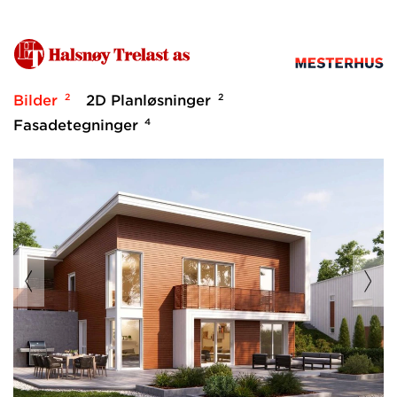
2
2
Bilder
2D Planløsninger
4
Fasadetegninger